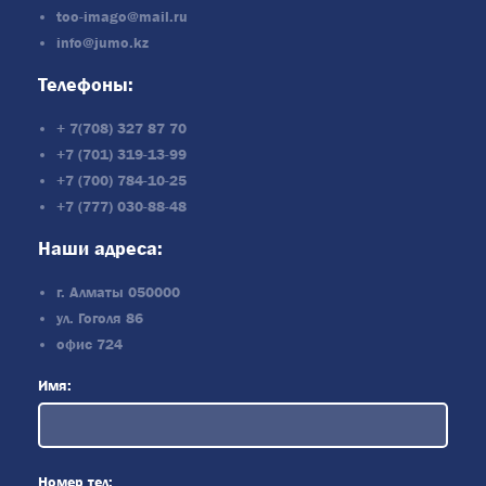
too-imago@mail.ru
info@jumo.kz
Телефоны:
+ 7(708) 327 87 70
+7 (701) 319-13-99
+7 (700) 784-10-25
+7 (777) 030-88-48
Наши адреса:
г. Алматы 050000
ул. Гоголя 86
офис 724
Имя:
Номер тел: