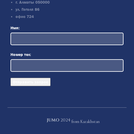
г. Алматы 050000
ул. Гоголя 86
офис 724
Имя:
Номер тел:
JUMO
2024
from Kazakhstan